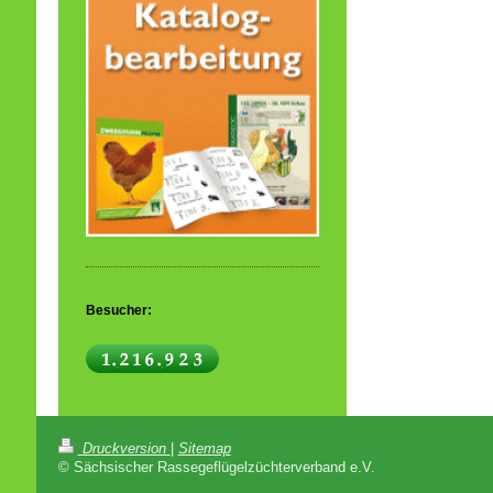
Besucher:
Druckversion
|
Sitemap
© Sächsischer Rassegeflügelzüchterverband e.V.