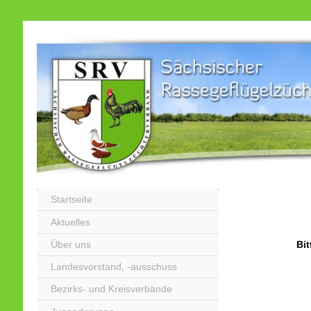
Startseite
Aktuelles
Über uns
Bit
Landesvorstand, -ausschuss
Bezirks- und Kreisverbände