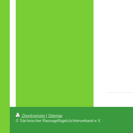
Druckversion
|
Sitemap
© Sächsischer Rassegeflügelzüchterverband e.V.