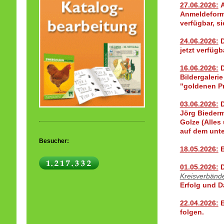
27.06.2026:
A
Anmeldeformu
verfügbar, s
24.06.2026:
D
jetzt verfügb
16.06.2026:
D
Bildergalerie
"goldenen Pr
03.06.2026:
D
Jörg Biederm
Golze (Alles
auf dem unte
Besucher:
18.05.2026:
E
01.05.2026:
D
Kreisverbänd
Erfolg und D
22.04.2026:
E
folgen.