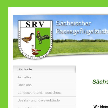
Startseite
Aktuelles
Sächs
Über uns
Landesvorstand, -ausschuss
Bezirks- und Kreisverbände
Wir biet