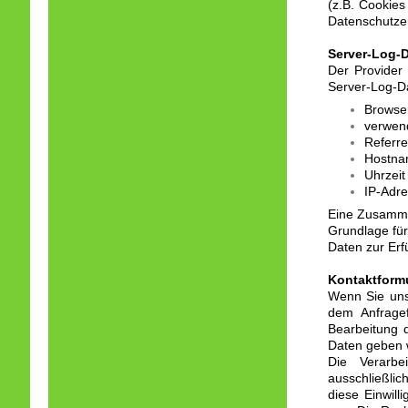
(z.B. Cookies
Datenschutzer
Server-Log-D
Der Provider
Server-Log-Da
Browse
verwen
Referr
Hostna
Uhrzeit
IP-Adr
Eine Zusamme
Grundlage für
Daten zur Erf
Kontaktform
Wenn Sie uns
dem Anfragef
Bearbeitung d
Daten geben wi
Die Verarbe
ausschließlic
diese Einwill