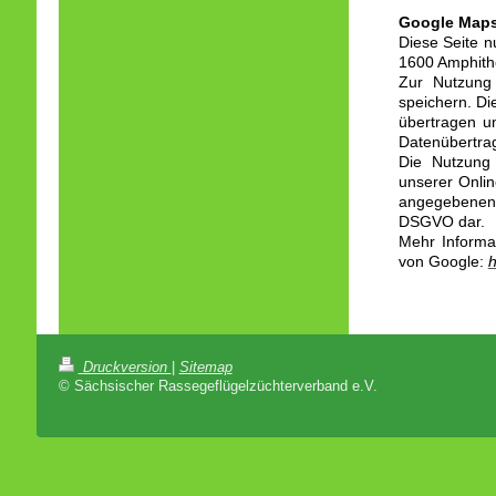
Google Map
Diese Seite n
1600 Amphith
Zur Nutzung
speichern. Di
übertragen un
Datenübertra
Die Nutzung 
unserer Onlin
angegebenen O
DSGVO dar.
Mehr Informa
von Google:
h
Druckversion
|
Sitemap
© Sächsischer Rassegeflügelzüchterverband e.V.