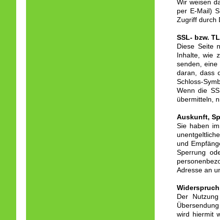
Wir weisen da
per E-Mail) 
Zugriff durch D
SSL- bzw. T
Diese Seite 
Inhalte, wie 
senden, eine
daran, dass d
Schloss-Symbo
Wenn die SSL
übermitteln, 
Auskunft, S
Sie haben im
unentgeltlich
und Empfänge
Sperrung od
personenbezo
Adresse an u
Widerspruch
Der Nutzung 
Übersendung 
wird hiermit 