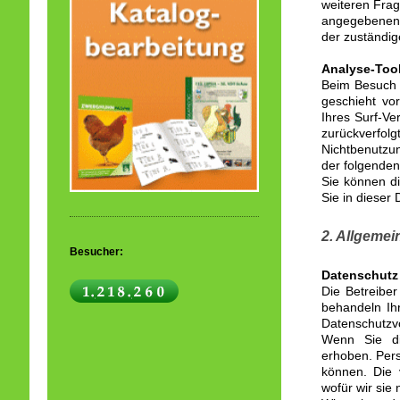
weiteren Fra
angegebenen 
der zuständig
Analyse-Tool
Beim Besuch u
geschieht vo
Ihres Surf-Ve
zurückverfol
Nichtbenutzun
der folgenden
Sie können d
Sie in dieser
2. Allgemei
Besucher:
Datenschutz
Die Betreibe
behandeln Ih
Datenschutzvo
Wenn Sie di
erhoben. Pers
können. Die 
wofür wir sie