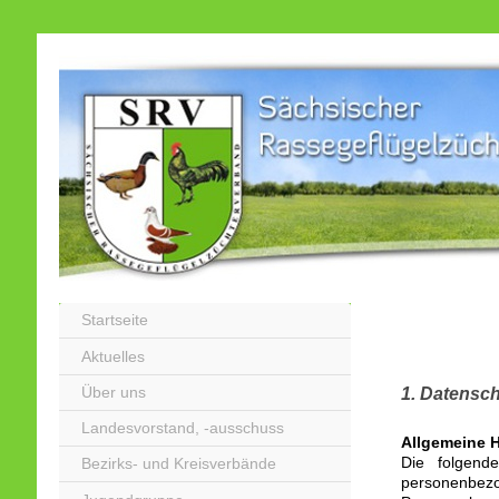
Startseite
Aktuelles
Über uns
1. Datensch
Landesvorstand, -ausschuss
Allgemeine 
Die folgend
Bezirks- und Kreisverbände
personenbe