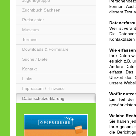
Jugendgruppe
Personenbezo
können. Ausf
Zuchtbuch Sachsen
diesem Text a
Preisrichter
Datenerfassu
Wer ist veran
Museum
Die Datenver
Kontaktdaten
Termine
Downloads & Formulare
Wie erfassen
Ihre Daten we
Suche / Biete
es sich z.B. 
Andere Date
Kontakt
erfasst. Das 
Uhrzeit des 
Links
unsere Websit
Impressum / Hinweise
Wofür nutzen
Datenschutzerklärung
Ein Teil der
gewährleisten
Welche Recht
Sie haben jed
Ihrer gespei
die Berichti