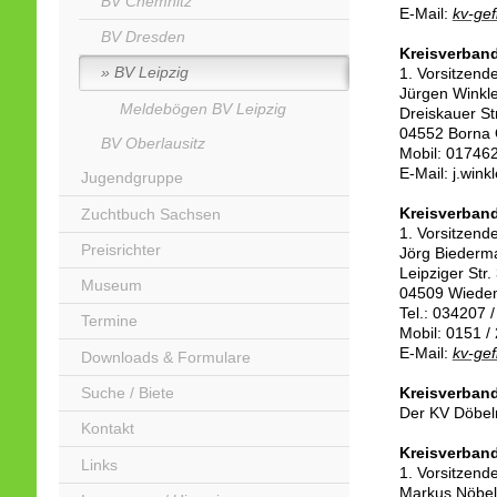
BV Chemnitz
E-Mail:
kv-gef
BV Dresden
Kreisverban
BV Leipzig
1. Vorsitzend
Jürgen Winkle
Meldebögen BV Leipzig
Dreiskauer S
04552 Borna 
BV Oberlausitz
Mobil: 0174
E-Mail: j.win
Jugendgruppe
Kreisverband
Zuchtbuch Sachsen
1. Vorsitzend
Preisrichter
Jörg Biederm
Leipziger Str.
Museum
04509 Wiede
Tel.: 034207 
Termine
Mobil: 0151 
E-Mail:
kv-gef
Downloads & Formulare
Kreisverban
Suche / Biete
Der KV Döbeln
Kontakt
Kreisverband
Links
1. Vorsitzend
Markus Nöbel