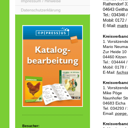
Impressum / Hinweise
Rathendorf 3
04643 Geitha
Datenschutzerklärung
Tel.: 034346 
Mobil: 0172 
E-Mail:
mark
Kreisverband
1. Vorsitzend
Mario Neuma
Zur Heide 10
04460 Kitzen
Tel.: 034444 
Mobil: 0178 /
E-Mail:
fuchs
Kreisverban
1. Vorsitzend
Mike Pöge
Naunhofer St
04683 Eicha
Tel. 034293 /
Email:
poege.
Kreisverban
Besucher: