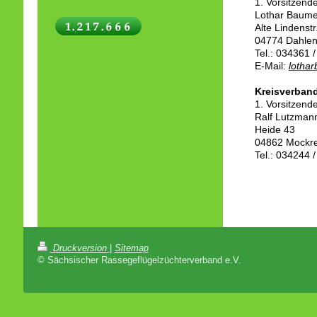
1. Vorsitzend
Lothar Baume
Alte Lindenstr
04774 Dahle
Tel.: 034361 
E-Mail:
lotha
Kreisverban
1. Vorsitzend
Ralf Lutzman
Heide 43
04862 Mockr
Tel.: 034244 
Druckversion
|
Sitemap
© Sächsischer Rassegeflügelzüchterverband e.V.